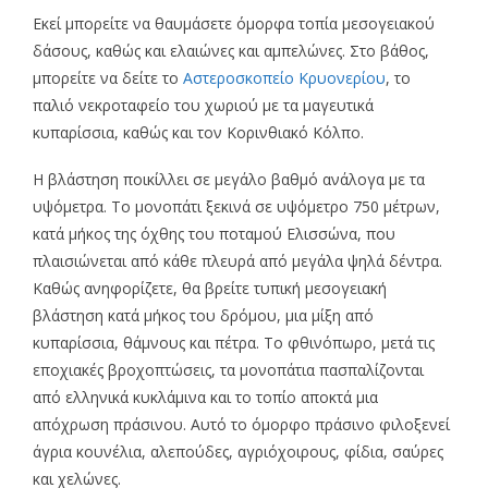
Εκεί μπορείτε να θαυμάσετε όμορφα τοπία μεσογειακού
δάσους, καθώς και ελαιώνες και αμπελώνες. Στο βάθος,
μπορείτε να δείτε το
Αστεροσκοπείο Κρυονερίου
, το
παλιό νεκροταφείο του χωριού με τα μαγευτικά
κυπαρίσσια, καθώς και τον Κορινθιακό Κόλπο.
Η βλάστηση ποικίλλει σε μεγάλο βαθμό ανάλογα με τα
υψόμετρα. Το μονοπάτι ξεκινά σε υψόμετρο 750 μέτρων,
κατά μήκος της όχθης του ποταμού Ελισσώνα, που
πλαισιώνεται από κάθε πλευρά από μεγάλα ψηλά δέντρα.
Καθώς ανηφορίζετε, θα βρείτε τυπική μεσογειακή
βλάστηση κατά μήκος του δρόμου, μια μίξη από
κυπαρίσσια, θάμνους και πέτρα. Το φθινόπωρο, μετά τις
εποχιακές βροχοπτώσεις, τα μονοπάτια πασπαλίζονται
από ελληνικά κυκλάμινα και το τοπίο αποκτά μια
απόχρωση πράσινου. Αυτό το όμορφο πράσινο φιλοξενεί
άγρια ​​κουνέλια, αλεπούδες, αγριόχοιρους, φίδια, σαύρες
και χελώνες.