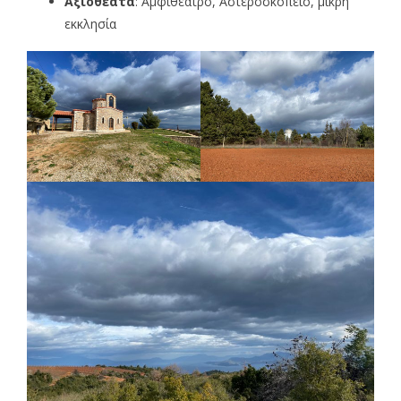
Αξιοθέατα
: Αμφιθέατρο, Αστεροσκοπείο, μικρή
εκκλησία