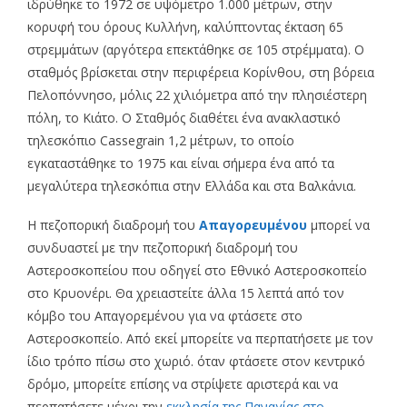
ιδρύθηκε το 1972 σε υψόμετρο 1.000 μέτρων, στην
κορυφή του όρους Κυλλήνη, καλύπτοντας έκταση 65
στρεμμάτων (αργότερα επεκτάθηκε σε 105 στρέμματα). Ο
σταθμός βρίσκεται στην περιφέρεια Κορίνθου, στη βόρεια
Πελοπόννησο, μόλις 22 χιλιόμετρα από την πλησιέστερη
πόλη, το Κιάτο. Ο Σταθμός διαθέτει ένα ανακλαστικό
τηλεσκόπιο Cassegrain 1,2 μέτρων, το οποίο
εγκαταστάθηκε το 1975 και είναι σήμερα ένα από τα
μεγαλύτερα τηλεσκόπια στην Ελλάδα και στα Βαλκάνια.
Η πεζοπορική διαδρομή του
Απαγορευμένου
μπορεί να
συνδυαστεί με την πεζοπορική διαδρομή του
Αστεροσκοπείου που οδηγεί στο Εθνικό Αστεροσκοπείο
στο Κρυονέρι. Θα χρειαστείτε άλλα 15 λεπτά από τον
κόμβο του Απαγορεμένου για να φτάσετε στο
Αστεροσκοπείο. Από εκεί μπορείτε να περπατήσετε με τον
ίδιο τρόπο πίσω στο χωριό. όταν φτάσετε στον κεντρικό
δρόμο, μπορείτε επίσης να στρίψετε αριστερά και να
περπατήσετε μέχρι την
εκκλησία της Παναγίας στο