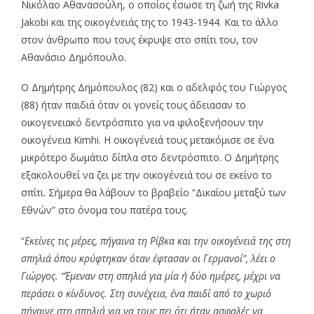
Νικόλαο Αθανασούλη, ο οποίος έσωσε τη ζωή της Rivka
Jakobi και της οικογένειάς της το 1943-1944. Και το άλλο
στον άνθρωπο που τους έκρυψε στο σπίτι του, τον
Αθανάσιο Δημόπουλο.
Ο Δημήτρης Δημόπουλος (82) και ο αδελφός του Γιώργος
(88) ήταν παιδιά όταν οι γονείς τους άδειασαν το
οικογενειακό δεντρόσπιτο για να φιλοξενήσουν την
οικογένεια Kimhi. Η οικογένειά τους μετακόμισε σε ένα
μικρότερο δωμάτιο δίπλα στο δεντρόσπιτο. Ο Δημήτρης
εξακολουθεί να ζει με την οικογένειά του σε εκείνο το
σπίτι. Σήμερα θα λάβουν το βραβείο “Δικαίου μεταξύ των
Εθνών” στο όνομα του πατέρα τους.
“
Εκείνες τις μέρες, πήγαινα τη Ρίβκα και την οικογένειά της στη
σπηλιά όπου κρύφτηκαν όταν έφτασαν οι Γερμανοί”, λέει ο
Γιώργος. “Έμεναν στη σπηλιά για μία ή δύο ημέρες, μέχρι να
περάσει ο κίνδυνος. Στη συνέχεια, ένα παιδί από το χωριό
πήγαινε στη σπηλιά για να τους πει ότι ήταν ασφαλές να