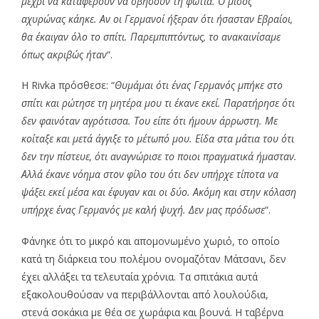
μέχρι να καταφέρουν να σβήσουν τη φωτιά. Ο μισός
αχυρώνας κάηκε. Αν οι Γερμανοί ήξεραν ότι ήσασταν Εβραίοι,
θα έκαιγαν όλο το σπίτι. Παρεμπιπτόντως, το ανακαινίσαμε
όπως ακριβώς ήταν
“.
Η Rivka πρόσθεσε: “
Θυμάμαι ότι ένας Γερμανός μπήκε στο
σπίτι και ρώτησε τη μητέρα μου τι έκανε εκεί. Παρατήρησε ότι
δεν φαινόταν αγρότισσα. Του είπε ότι ήμουν άρρωστη. Με
κοίταξε και μετά άγγιξε το μέτωπό μου. Είδα στα μάτια του ότι
δεν την πίστευε, ότι αναγνώρισε το ποιοι πραγματικά ήμασταν.
Αλλά έκανε νόημα στον φίλο του ότι δεν υπήρχε τίποτα να
ψάξει εκεί μέσα και έφυγαν και οι δύο. Ακόμη και στην κόλαση
υπήρχε ένας Γερμανός με καλή ψυχή. Δεν μας πρόδωσε
“.
Φάνηκε ότι το μικρό και απομονωμένο χωριό, το οποίο
κατά τη διάρκεια του πολέμου ονομαζόταν Μάτσανι, δεν
έχει αλλάξει τα τελευταία χρόνια. Τα σπιτάκια αυτά
εξακολουθούσαν να περιβάλλονται από λουλούδια,
στενά σοκάκια με θέα σε χωράφια και βουνά. Η ταβέρνα