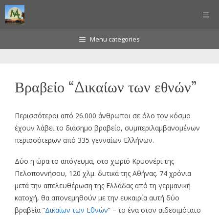
Μετάβαση
ΜΕ
σε
περιεχόμενο
Menu categories
Βραβείο “Δικαίων των εθνών”
Περισσότεροι από 26.000 άνθρωποι σε όλο τον κόσμο
έχουν λάβει το διάσημο βραβείο, συμπεριλαμβανομένων
περισσότερων από 335 γενναίων Ελλήνων.
Δύο η ώρα το απόγευμα, στο χωριό Κρυονέρι της
Πελοποννήσου, 120 χλμ. δυτικά της Αθήνας. 74 χρόνια
μετά την απελευθέρωση της Ελλάδας από τη γερμανική
κατοχή, θα απονεμηθούν με την ευκαιρία αυτή δύο
βραβεία “
Δικαίων των Εθνών
” – το ένα στον αιδεσιμότατο