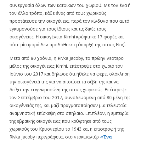
συνεργασία όλων των κατοίκων του χωριού. Με τον ένα ή
τον άλλο τρόπο, κάθε ένας από τους χωρικούς
προστάτευσε την οικογένεια, παρά τον κίνδυνο που αυτό
εγκυμονούσε για τους ίδιους και τις δικές τους
οικογένειες. Η οικογένεια Kimhi κρύφτηκε 17 φορές και
ούτε μία φορά δεν προδόθηκε η ύπαρξή της στους Ναζί.
Μετά από 80 χρόνια, η Rivka Jacoby, το πρώην νεότερο
μέλος της οικογένειας Kimhi, επέστρεψε στο χωριό τον
Ιούνιο του 2017 και δήλωσε ότι ήθελε να φέρει ολόκληρη
την οικογένειά της για να αποτίσει τα σέβη της και να
δείξει την ευγνωμοσύνη της στους χωρικούς. Επέστρεψε
τον Σεπτέμβριο του 2017, συνοδευόμενη από 80 μέλη της
οικογένειάς της, και μαζί πραγματοποίησαν μια τελευταία
αναμνηστική επίσκεψη στο σπήλαιο. Επιπλέον, η εμπειρία
της εβραϊκής οικογένειας που κρύφτηκε από τους
χωρικούς του Κρυονερίου το 1943 και η επιστροφή της
Rivka Jacoby περιγράφεται στο ντοκιμαντέρ
«Ένα