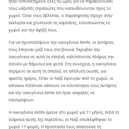
ήταν τοποθετημένο όλες τις ώρες για να παρακολουθεί
τους ναζιστές στρατιώτες που κατευθύνονταν προς το
χωριό. Όταν τους έβλεπαν, ο παρατηρητής έτρεχε στην
εκκλησία και χτυπούσε τις καμπάνες, ειδοποιώντας το
χωριό για την άφιξή τους.
Για να προστατέψουν την οικογένεια Kimhi, οι αντάρτες
τους έπερναν μαζί τους στα βουνά. Έκρυβαν την
οικογένεια σε αυτή τη σπηλιά, καλύπτοντας πλήρως την
είσοδο με θάμνους και φυτά. Στη συνέχεια, η οικογένεια
περίμενε σε αυτή τη σπηλιά, σε απόλυτη σιωπή, για
αρκετές ημέρες. Όταν οι Ναζί έφευγαν από το χωριό, οι
κάτοικοι έστελναν κάποιον να ειδοποιήσει τους αντάρτες
και την οικογένεια Kimhi ότι ήταν ασφαλές να
επιστρέψουν.
Η οικογένεια Kimhi έμεινε στο χωριό για 11 μήνες. Κατά τη
διάρκεια αυτής της περιόδου, οι Ναζί επισκέφθηκαν το
χωριό 17 φορές. Η προστασία τους απαιτούσε τη