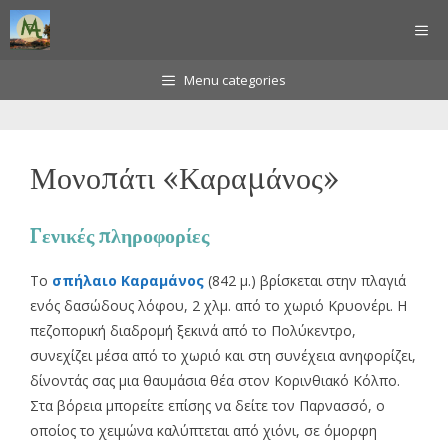
Μετάβαση
ΜΕ
σε
περιεχόμενο
Menu categories
Μονοπάτι «Καραμάνος»
Γενικές πληροφορίες
Το
σπήλαιο Καραμάνος
(842 μ.) βρίσκεται στην πλαγιά
ενός δασώδους λόφου, 2 χλμ. από το χωριό Κρυονέρι. Η
πεζοπορική διαδρομή ξεκινά από το Πολύκεντρο,
συνεχίζει μέσα από το χωριό και στη συνέχεια ανηφορίζει,
δίνοντάς σας μια θαυμάσια θέα στον Κορινθιακό Κόλπο.
Στα βόρεια μπορείτε επίσης να δείτε τον Παρνασσό, ο
οποίος το χειμώνα καλύπτεται από χιόνι, σε όμορφη