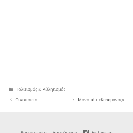
Κατηγορίες
Πολιτισμός & Αθλητισμός
Οινοποιείο
Μονοπάτι «Καραμάνος»
Επικοινωνία
Αποτύπωμα
instagram